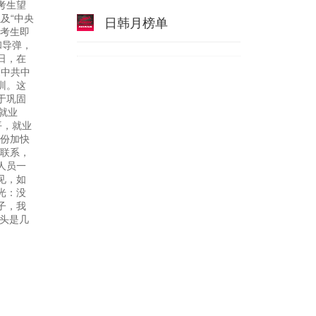
考生望
及“中央
日韩月榜单
多考生即
和导弹，
日，在
《中共中
训。这
于巩固
就业
平，就业
份加快
联系，
人员一
见，如
光：没
子，我
头是几