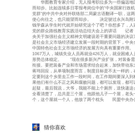
华图教育专家介绍，无人报考职位多为一些偏远地区
而却步。比如连续多日零报考岗位中的“中央国家行政机
党群”的中共中央对外联络部二局蒙古语翻译一职，这
使心向往之，也只能望而却步。 决定驶过永兴岛附
钱学森从学生时代就开始研究这个了吧？你想多了，人家
党的群众路线教育实践活动总结大会上的讲话 记者：
央关于加强社会主义精神文明建设若干重要问题的决议
是社会主义市场经济建立发展一段时期的背景下，中央
中国特色社会主义市场经济的发展方向具有重要作用。
1067万人，城镇失业人员再就业426万人，就业困难
形势总体稳定。 “现在很多新兴产业扩张，对装备需
衔接。要把装备产业和市场需求结合起来，加快带动东
蒋玮回应，从单项制度而言，制度目标是不太一样的
定要到这个乡里去工作一段时间，在工作期间要深入到
果他们有什么不正之风和腐败问题，都可以发现，都
起疑，最后我说，大爷，我能不能上个厕所，送快递这
全看清楚了，总共是三个屋，他跟他儿子一个屋，老头
个，这个屋就一个人，他放了两个枕头 民盟中央办
猜你喜欢