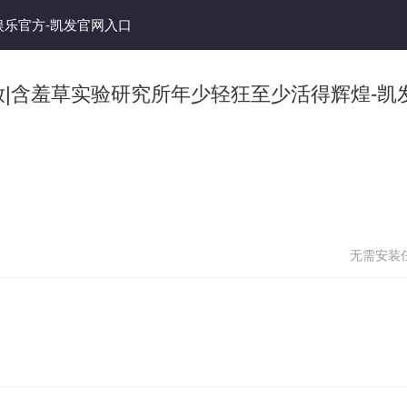
娱乐官方-凯发官网入口
放|含羞草实验研究所年少轻狂至少活得辉煌-凯
无需安装