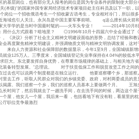
的基层岗位，也有部分无人报考的岗位是因为专业条件的限制使大部分
关(本级)”的国家外国专家局经济技术专家项目处主任科员及以下一职，以
两个岗位一个招收俄语考生一个招收蒙古语考生，专业相对冷门，所以很
近海域也引人关注。永兴岛是中国主要军事前哨。 q这么擅长搞火箭
大学学的是当时中国最时髦的——火车头专业！ ——2014年10月8
用什么方式跟着？暗地里？ ◎1996年10月十四届六中全会通过了
》。《决议》分析了社会主义精神文明建设面临的形势，总结了经验和教
全会再度聚焦精神文明建设，并强调物质文明与精神文明协调发展，这对
 来自人力资源和社会保障部的数据显示，今年1至9月，全国城镇新增
人员就业125万人。三季度末，全国城镇登记失业率保持在4.04%的较低水
求巨大。东北要发挥自身优势，在尊重市场规律的基础上，与相关地方省
北装备转型发展。”总理说。 对于扶贫低保工作和脱贫攻坚工作之间的
，在过去也可以说两个制度都是在独立运行。 他要巡察哪个乡，那巡察
村里去工作，听取人民群众对我们的乡镇党委、政府，对村两委成员的意
可以揭露。我们巡察一个乡，我们的巡察人员基本上要做两个月。 王旭
么长时间了，然后我就去了一趟洗手间，在去洗手间的时候，两边这个屋
一个屋，他女儿一个屋，我后来一看 ，包括看地下有没有鞋，看屋里的枕
公厅职位竞争最激烈