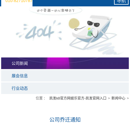
导航
010-82710787
公司新闻
展会信息
行业动态
位置 ：
凯发k8官方网娱乐官方-凯发官网入口
>
新闻中心
>
公司乔迁通知