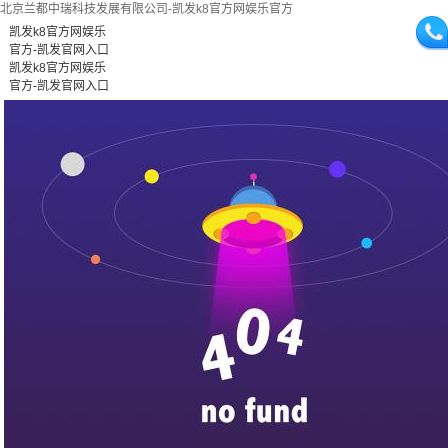
北京兰都中瑞科技发展有限公司-凯发k8官方网娱乐官方
凯发k8官方网娱乐
官方-凯发官网入口
凯发k8官方网娱乐
官方-凯发官网入口