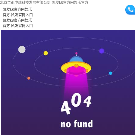
北京兰都中瑞科技发展有限公司-凯发k8官方网娱乐官方
凯发k8官方网娱乐
官方-凯发官网入口
凯发k8官方网娱乐
官方-凯发官网入口