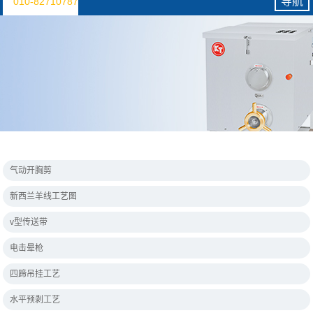
导航
010-82710787
气动开胸剪
新西兰羊线工艺图
v型传送带
电击晕枪
四蹄吊挂工艺
水平预剥工艺