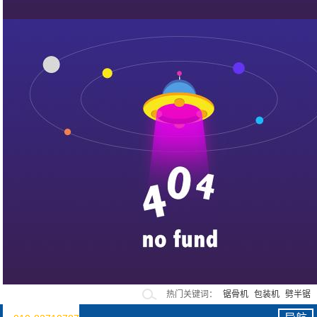
热门关键词：
锯骨机
包装机
劈半锯