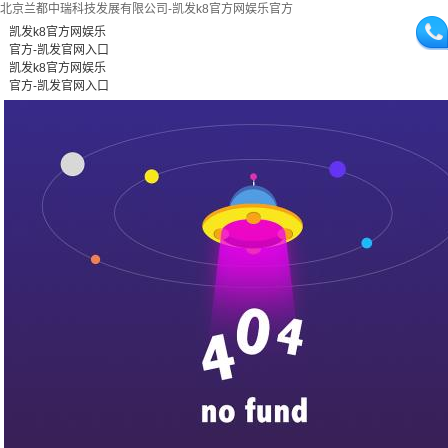
北京兰都中瑞科技发展有限公司-凯发k8官方网娱乐官方
凯发k8官方网娱乐
官方-凯发官网入口
凯发k8官方网娱乐
官方-凯发官网入口