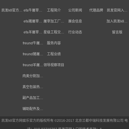
关于兰都
主营产品
工程项目
新闻中心
代理品牌
联系凯发k8官
凯发k8官方网
efa牛屠宰设
工程简介
公司新闻
代理品牌
凯发官网入口
方网娱乐官方
娱乐官方的简
备
的联系方式
efa猪屠宰设
屠宰加工厂操
展会信息
加入凯发k8官
介
备
作流程
方网娱乐官方
efa羊屠宰设
星级工程交钥
行业动态
留言版
备
匙工程
freund牛屠宰
服务内容
设备
freund猪屠宰
工程业绩
设备
freund羊屠宰
领导视察项目
设备
肉类分割加工
设备
真空包装热缩
系列
副产品加工设
备
辅助配件及耗
材
凯发k8官方网娱乐官方的版权所有 ©2016-2017 北京兰都中瑞科技发展有限公司 电