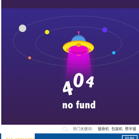
热门关键词：
锯骨机
包装机
劈半锯