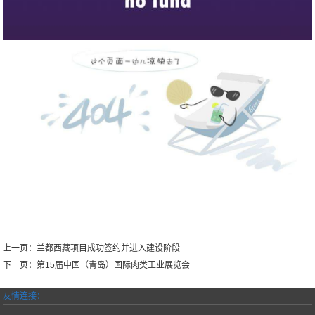
上一页：兰都西藏项目成功签约并进入建设阶段
下一页：第15届中国（青岛）国际肉类工业展览会
友情连接：