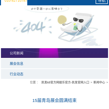
导航
010-82710787
公司新闻
展会信息
行业动态
位置 ：
凯发k8官方网娱乐官方-凯发官网入口
>
新闻中心
>
15届青岛展会圆满结束