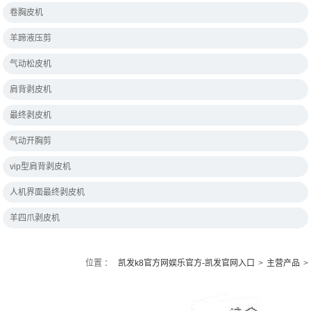
卷胸皮机
羊蹄液压剪
气动松皮机
肩背剥皮机
最终剥皮机
气动开胸剪
vip型肩背剥皮机
人机界面最终剥皮机
羊四爪剥皮机
位置 ：
凯发k8官方网娱乐官方-凯发官网入口
>
主营产品
>